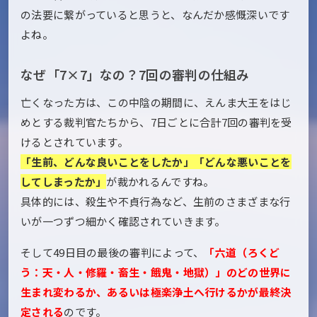
の法要に繋がっていると思うと、なんだか感慨深いです
よね。
なぜ「7×7」なの？7回の審判の仕組み
亡くなった方は、この中陰の期間に、えんま大王をはじ
めとする裁判官たちから、7日ごとに合計7回の審判を受
けるとされています。
「生前、どんな良いことをしたか」「どんな悪いことを
してしまったか」
が裁かれるんですね。
具体的には、殺生や不貞行為など、生前のさまざまな行
いが一つずつ細かく確認されていきます。
そして49日目の最後の審判によって、
「六道（ろくど
う：天・人・修羅・畜生・餓鬼・地獄）」のどの世界に
生まれ変わるか、あるいは極楽浄土へ行けるかが最終決
定される
のです。