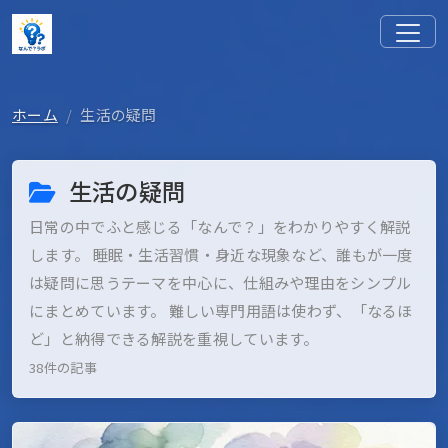
ホーム
生活の疑問
生活の疑問
日常の中でふと感じる「なんで？」をわかりやすく解説
します。 睡眠・生活習慣・身近な現象など、誰もが一度
は疑問に思うテーマを中心に、仕組みや理由をシンプル
にまとめています。 難しい専門用語は使わず、「なるほ
ど」と納得できる解説を重視しています。
38件の記事