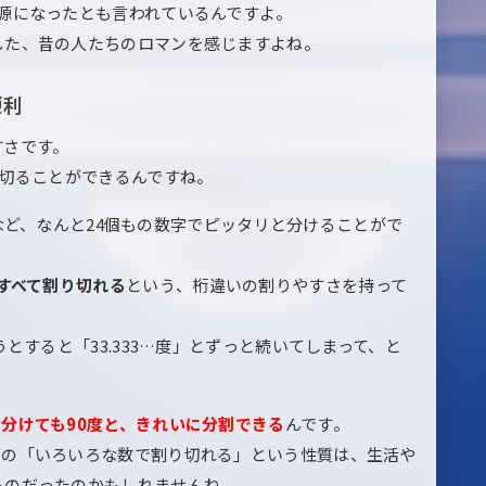
源になったとも言われているんですよ。
した、昔の人たちのロマンを感じますよね。
便利
すさです。
り切ることができるんですね。
2…など、なんと24個もの数字でピッタリと分けることがで
はすべて割り切れる
という、桁違いの割りやすさを持って
とすると「33.333…度」とずっと続いてしまって、と
人で分けても90度と、きれいに分割できる
んです。
この「いろいろな数で割り切れる」という性質は、生活や
ものだったのかもしれませんね。