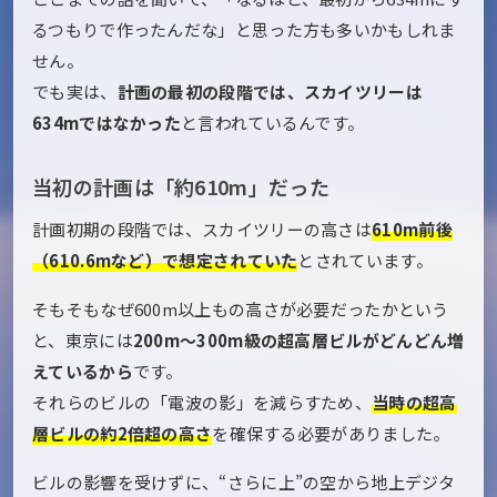
るつもりで作ったんだな」と思った方も多いかもしれま
せん。
でも実は、
計画の最初の段階では、スカイツリーは
634mではなかった
と言われているんです。
当初の計画は「約610m」だった
計画初期の段階では、スカイツリーの高さは
610m前後
（610.6mなど）で想定されていた
とされています。
そもそもなぜ600m以上もの高さが必要だったかという
と、東京には
200m〜300m級の超高層ビルがどんどん増
えているから
です。
それらのビルの「電波の影」を減らすため、
当時の超高
層ビルの約2倍超の高さ
を確保する必要がありました。
ビルの影響を受けずに、“さらに上”の空から地上デジタ