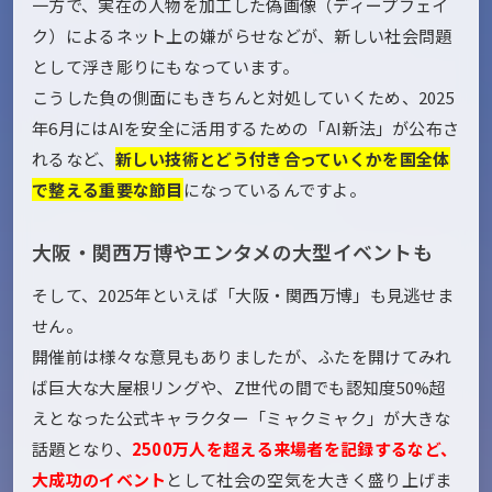
一方で、実在の人物を加工した偽画像（ディープフェイ
ク）によるネット上の嫌がらせなどが、新しい社会問題
として浮き彫りにもなっています。
こうした負の側面にもきちんと対処していくため、2025
年6月にはAIを安全に活用するための「AI新法」が公布さ
れるなど、
新しい技術とどう付き合っていくかを国全体
で整える重要な節目
になっているんですよ。
大阪・関西万博やエンタメの大型イベントも
そして、2025年といえば「大阪・関西万博」も見逃せま
せん。
開催前は様々な意見もありましたが、ふたを開けてみれ
ば巨大な大屋根リングや、Z世代の間でも認知度50%超
えとなった公式キャラクター「ミャクミャク」が大きな
話題となり、
2500万人を超える来場者を記録するなど、
大成功のイベント
として社会の空気を大きく盛り上げま